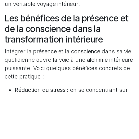
un véritable voyage intérieur.
Les bénéfices de la présence et
de la conscience dans la
transformation intérieure
Intégrer la
présence
et la
conscience
dans sa vie
quotidienne ouvre la voie à une
alchimie intérieure
puissante. Voici quelques bénéfices concrets de
cette pratique :
Réduction du stress :
en se concentrant sur
l’instant présent, on diminue les ruminations
anxieuses liées au passé ou à l’avenir.
Clarté mentale :
la conscience accrue permet
de mieux comprendre ses mécanismes
internes et d’agir avec discernement.