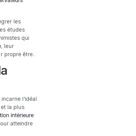
ervateurs
égrer les
des études
himistes qui
e
, leur
r propre être.
la
incarne l'idéal
et la plus
ion intérieure
pour atteindre