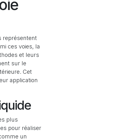
oie
s représentent
mi ces voies, la
éthodes et leurs
ent sur le
térieure. Cet
eur application
iquide
es plus
des pour réaliser
t comme un