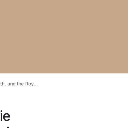
nd the Royal Path
ie