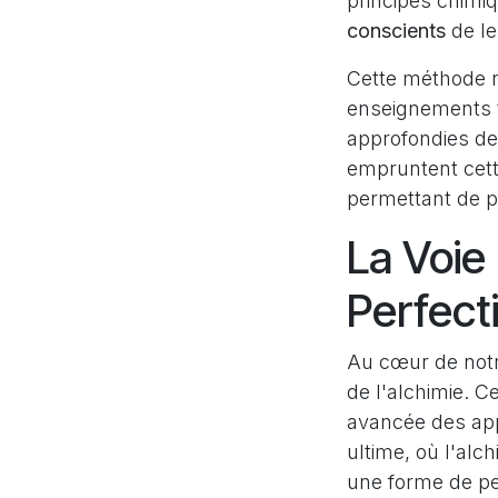
principes chimiq
conscients
de le
Cette méthode né
enseignements t
approfondies des
empruntent cett
permettant de pe
La Voie 
Perfect
Au cœur de notre
de l'alchimie. C
avancée des app
ultime, où l'alc
une forme de pe