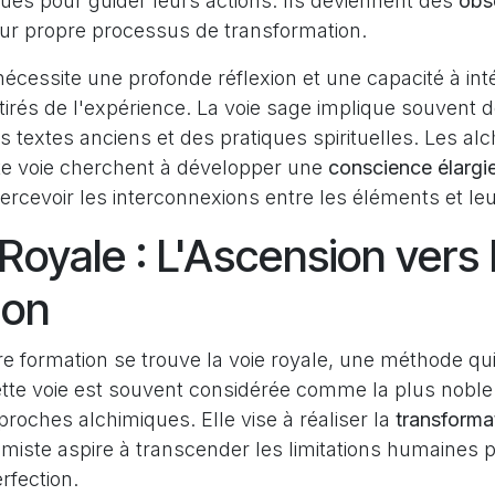
ues pour guider leurs actions. Ils deviennent des
obs
ur propre processus de transformation.
cessite une profonde réflexion et une capacité à int
irés de l'expérience. La voie sage implique souvent 
 textes anciens et des pratiques spirituelles. Les alc
e voie cherchent à développer une
conscience élargi
rcevoir les interconnexions entre les éléments et leu
Royale : L'Ascension vers 
ion
 formation se trouve la voie royale, une méthode qui 
ette voie est souvent considérée comme la plus noble 
roches alchimiques. Elle vise à réaliser la
transformat
himiste aspire à transcender les limitations humaines 
rfection.