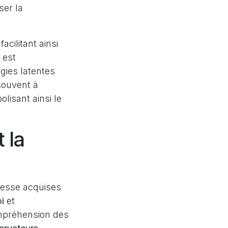
ser la
cilitant ainsi
 est
gies latentes
souvent à
lisant ainsi le
 la
agesse acquises
i
et
compréhension des