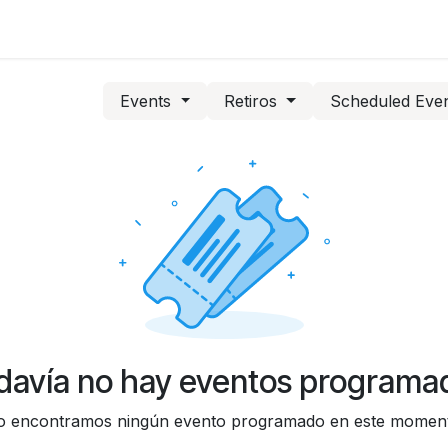
pilares
La fundación
Projects
Participar
Conta
Events
Retiros
Scheduled Eve
davía no hay eventos programa
 encontramos ningún evento programado en este momen