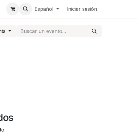
cto
Español
Iniciar sesión
nts
dos
to.